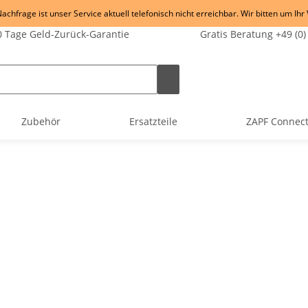
chfrage ist unser Service aktuell telefonisch nicht erreichbar. Wir bitten um Ihr
 Tage Geld-Zurück-Garantie
Gratis Beratung +49 (0)
Zubehör
Ersatzteile
ZAPF Connec